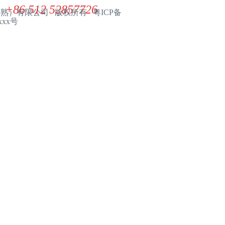
+86 512 52857726
（常熟）有限公司 版权所有 粤ICP备
xxx号