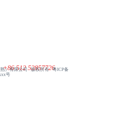
联系我们
展华电子材料（常熟）有限公司
ZHANHUA ELECTRONIC MATERIAL(CHANGSHU) CO. LTD
+86 512 52857726
（常熟）有限公司 版权所有 粤ICP备
xxx号