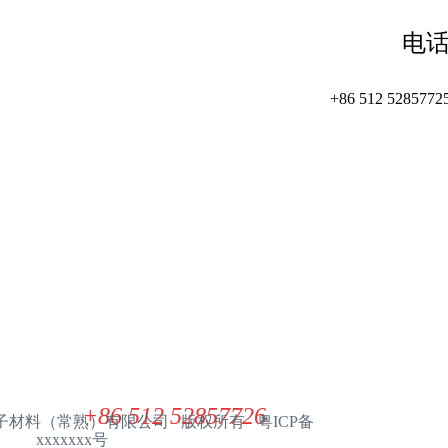
电
+86 512 5285772
产品中心
联系我们
展华电子材料（常熟）有限公司
ZHANHUA ELECTRONIC MATERIAL(CHANGSHU) CO. L
+86 512 52857726
展华电子材料（常熟）有限公司 版权所有 粤ICP备
xxxxxxx号