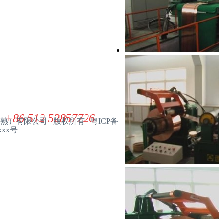
联系我们
展华电子材料（常熟）有限公司
ZHANHUA ELECTRONIC MATERIAL(CHANGSHU) CO. LTD
+86 512 52857726
（常熟）有限公司 版权所有 粤ICP备
xxx号