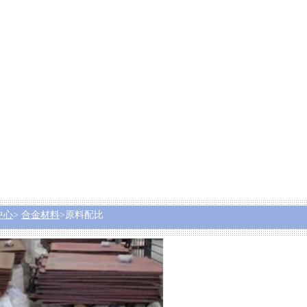
中心
>
合金材料
>原料配比