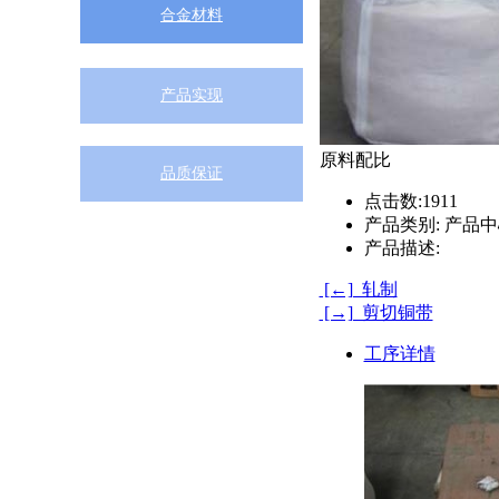
合金材料
产品实现
原料配比
品质保证
点击数:
1911
产品类别:
产品中
产品描述:
[←] 轧制
[→] 剪切铜带
工序详情