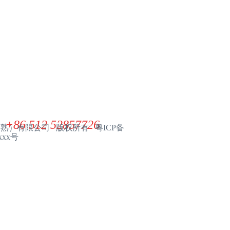
联系我们
展华电子材料（常熟）有限公司
ZHANHUA ELECTRONIC MATERIAL(CHANGSHU) CO. LTD
+86 512 52857726
（常熟）有限公司 版权所有 粤ICP备
xxx号