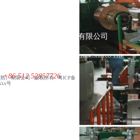
联系我们
展华电子材料（常熟）有限公司
ZHANHUA ELECTRONIC MATERIAL(CHANGSHU) CO. LTD
+86 512 52857726
（常熟）有限公司 版权所有 粤ICP备
xxx号