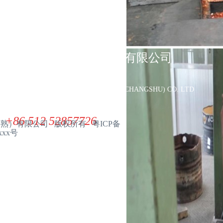
联系我们
展华电子材料（常熟）有限公司
ZHANHUA ELECTRONIC MATERIAL(CHANGSHU) CO. LTD
+86 512 52857726
（常熟）有限公司 版权所有 粤ICP备
xxx号