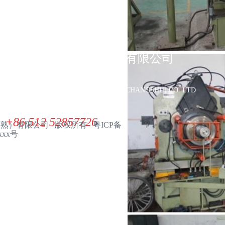
联系我们
展华电子材料（常熟）有限公司
ZHANHUA ELECTRONIC MATERIAL(CHANGSHU) CO. LTD
+86 512 52857726
（常熟）有限公司 版权所有 粤ICP备
xxx号