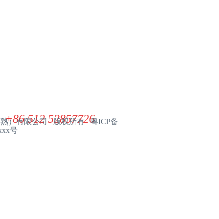
联系我们
展华电子材料（常熟）有限公司
ZHANHUA ELECTRONIC MATERIAL(CHANGSHU) CO. LTD
+86 512 52857726
（常熟）有限公司 版权所有 粤ICP备
xxx号